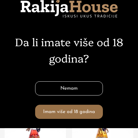
Skip
0
to
content
Početna
/
Destilerije
/ Destilerija Potpis
Da li imate više od 18
DESTILERIJA POTPIS
godina?
Nemam
Imam više od 18 godina