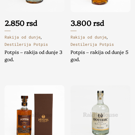
2.850
rsd
3.800
rsd
Rakija od dunje
Rakija od dunje
,
,
Destilerija Potpis
Destilerija Potpis
Potpis – rakija od dunje 3
Potpis – rakija od dunje 5
god.
god.