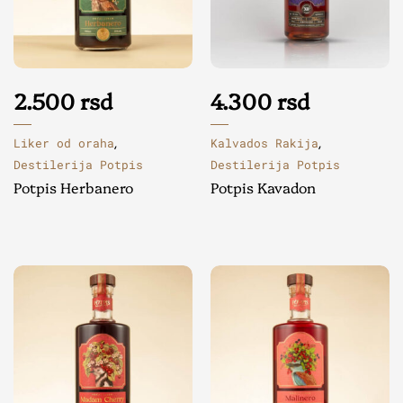
2.500
rsd
4.300
rsd
Liker od oraha
Kalvados Rakija
,
,
Destilerija Potpis
Destilerija Potpis
Potpis Herbanero
Potpis Kavadon