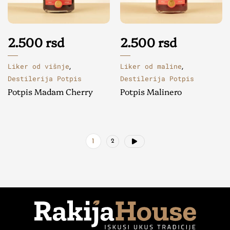
2.500
rsd
2.500
rsd
Liker od višnje
Liker od maline
,
,
Destilerija Potpis
Destilerija Potpis
Potpis Madam Cherry
Potpis Malinero
1
2