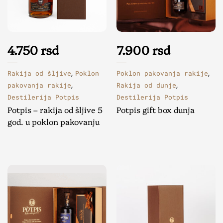
4.750
rsd
7.900
rsd
Rakija od šljive
Poklon
Poklon pakovanja rakije
,
,
pakovanja rakije
Rakija od dunje
,
,
Destilerija Potpis
Destilerija Potpis
Potpis – rakija od šljive 5
Potpis gift box dunja
god. u poklon pakovanju