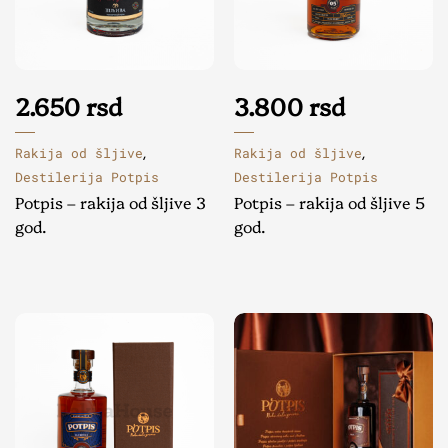
2.650
rsd
3.800
rsd
Rakija od šljive
Rakija od šljive
,
,
Destilerija Potpis
Destilerija Potpis
Potpis – rakija od šljive 3
Potpis – rakija od šljive 5
god.
god.