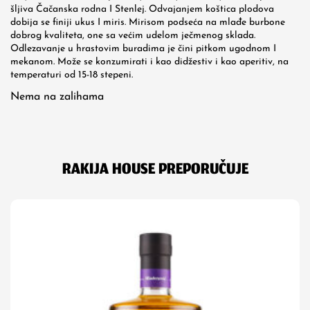
šljiva Čačanska rodna I Stenlej. Odvajanjem koštica plodova
dobija se finiji ukus I miris. Mirisom podseća na mlađe burbone
dobrog kvaliteta, one sa većim udelom ječmenog sklada.
Odlezavanje u hrastovim buradima je čini pitkom ugodnom I
mekanom. Može se konzumirati i kao didžestiv i kao aperitiv, na
temperaturi od 15-18 stepeni.
Nema na zalihama
RAKIJA HOUSE PREPORUČUJE