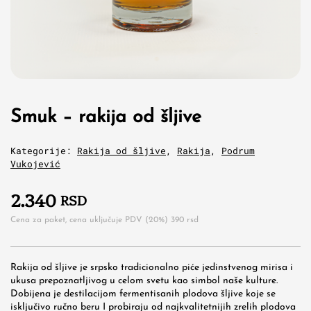
Smuk – rakija od šljive
Kategorije:
Rakija od šljive
,
Rakija
,
Podrum
Vukojević
2.340
RSD
Cena za paket, cena uključuje PDV (20%)
390
rsd
Rakija od šljive je srpsko tradicionalno piće jedinstvenog mirisa i
ukusa prepoznatljivog u celom svetu kao simbol naše kulture.
Dobijena je destilacijom fermentisanih plodova šljive koje se
isključivo ručno beru I probiraju od najkvalitetnijih zrelih plodova