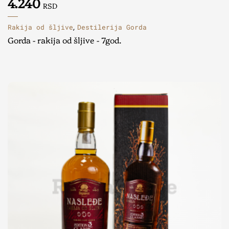
4.240
RSD
Rakija od šljive
Destilerija Gorda
,
Gorda - rakija od šljive - 7god.