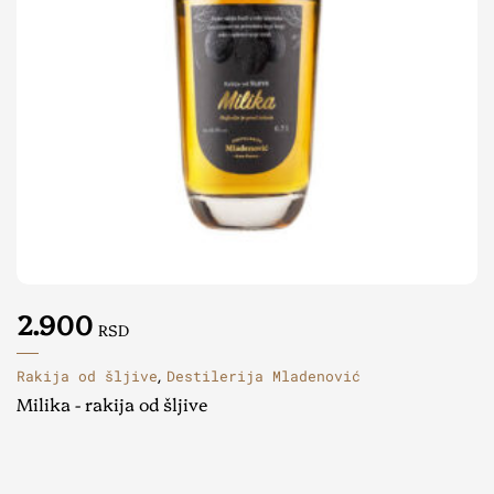
2.900
RSD
Rakija od šljive
Destilerija Mladenović
,
Milika - rakija od šljive