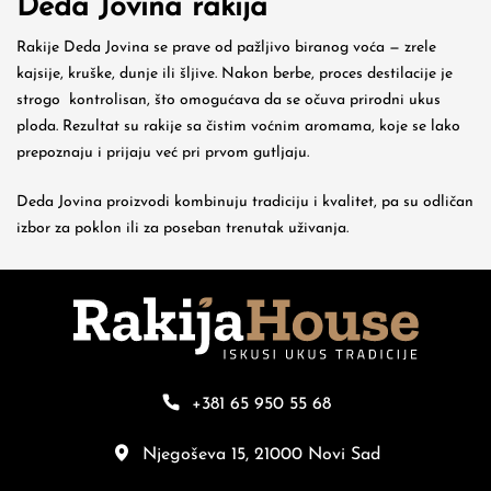
Deda Jovina rakija
Rakije Deda Jovina se prave od pažljivo biranog voća — zrele
kajsije, kruške, dunje ili šljive. Nakon berbe, proces destilacije je
strogo kontrolisan, što omogućava da se očuva prirodni ukus
ploda. Rezultat su rakije sa čistim voćnim aromama, koje se lako
prepoznaju i prijaju već pri prvom gutljaju.
Deda Jovina proizvodi kombinuju tradiciju i kvalitet, pa su odličan
izbor za poklon ili za poseban trenutak uživanja.
+381 65 950 55 68
Njegoševa 15, 21000 Novi Sad