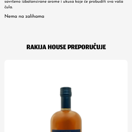
savršeno izbalansirane arome i ukusa koje će probuditi sva vaša
čula.
Nema na zalihama
RAKIJA HOUSE PREPORUČUJE