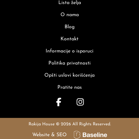
Lista želja
O nama
Blog
Kontakt
Informacije o isporuci
Politika privatnosti
Opšti uslovi korišćenja
Pratite nas
Rakija House © 2026 All Rights Reserved.
Rakija House © 2026 All Rights Reserved.
Website & SEO
Website & SEO