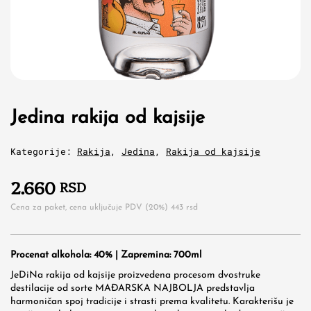
Jedina rakija od kajsije
Kategorije:
Rakija
,
Jedina
,
Rakija od kajsije
2.660
RSD
Cena za paket, cena uključuje PDV (20%)
443
rsd
Procenat alkohola: 40% | Zapremina: 700ml
JeDiNa rakija od kajsije proizvedena procesom dvostruke
destilacije od sorte MAĐARSKA NAJBOLJA predstavlja
harmoničan spoj tradicije i strasti prema kvalitetu. Karakterišu je