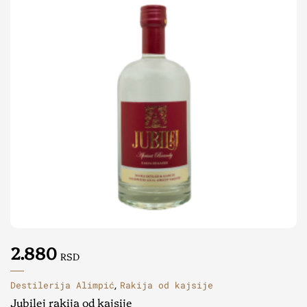
2.880
RSD
Destilerija Alimpić
Rakija od kajsije
,
Jubilej rakija od kajsije