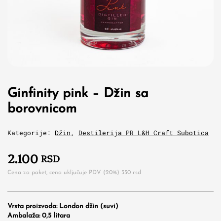
Ginfinity pink – Džin sa
borovnicom
Kategorije:
Džin
,
Destilerija PR L&H Craft Subotica
2.100
RSD
Cena za paket, cena uključuje PDV (20%)
350
rsd
Vrsta proizvoda: London džin (suvi)
Ambalaža: 0,5 litara