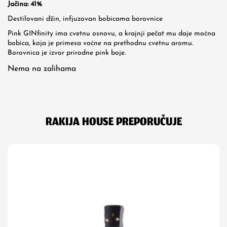
Jačina: 41%
Destilovani džin, infjuzovan bobicama borovnice
Pink GINfinity ima cvetnu osnovu, a krajnji pečat mu daje moćna
bobica, koja je primesa voćne na prethodnu cvetnu aromu.
Borovnica je izvor prirodne pink boje.
Nema na zalihama
RAKIJA HOUSE PREPORUČUJE