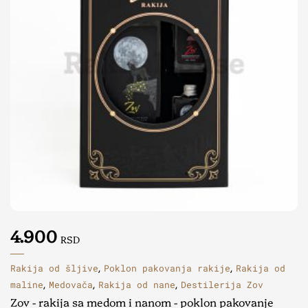
4.900
RSD
Rakija od šljive
Poklon pakovanja rakije
Rakija od
,
,
maline
Medovača
Rakija od nane
Destilerija Zov
,
,
,
Zov - rakija sa medom i nanom - poklon pakovanje