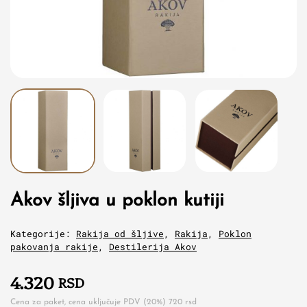
Akov šljiva u poklon kutiji
Kategorije:
Rakija od šljive
,
Rakija
,
Poklon
pakovanja rakije
,
Destilerija Akov
4.320
RSD
Cena za paket, cena uključuje PDV (20%)
720
rsd