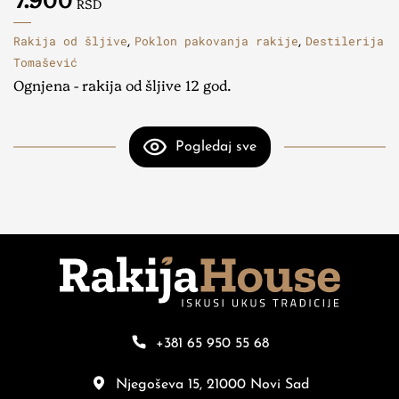
RSD
Rakija od šljive
Poklon pakovanja rakije
Destilerija
,
,
Tomašević
Ognjena - rakija od šljive 12 god.
Pogledaj sve
+381 65 950 55 68
Njegoševa 15, 21000 Novi Sad