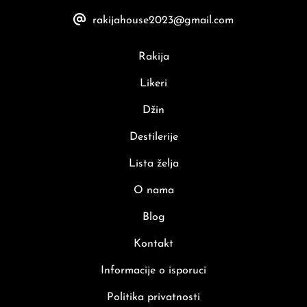
rakijahouse2023@gmail.com
Rakija
Likeri
Džin
Destilerije
Lista želja
O nama
Blog
Kontakt
Informacije o isporuci
Politika privatnosti