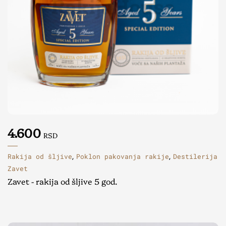
4.600
RSD
Rakija od šljive
Poklon pakovanja rakije
Destilerija
,
,
Zavet
Zavet - rakija od šljive 5 god.