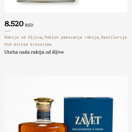
8.520
RSD
Rakija od šljive
Poklon pakovanja rakije
Destilerija
,
,
Pod mirnim krovovima
Uteha naša rakija od šljive