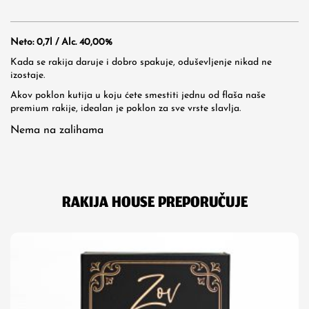
Neto: 0,7l / Alc. 40,00%
Kada se rakija daruje i dobro spakuje, oduševljenje nikad ne
izostaje.
Akov poklon kutija u koju ćete smestiti jednu od flaša naše
premium rakije, idealan je poklon za sve vrste slavlja.
Nema na zalihama
RAKIJA HOUSE PREPORUČUJE