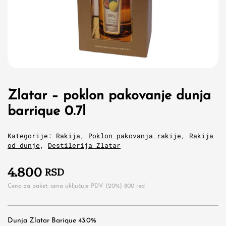
Zlatar – poklon pakovanje dunja
barrique 0.7l
Kategorije:
Rakija
,
Poklon pakovanja rakije
,
Rakija
od dunje
,
Destilerija Zlatar
4.800
RSD
Cena za paket, cena uključuje PDV (20%)
800
rsd
Dunja Zlatar Barique 43.0%