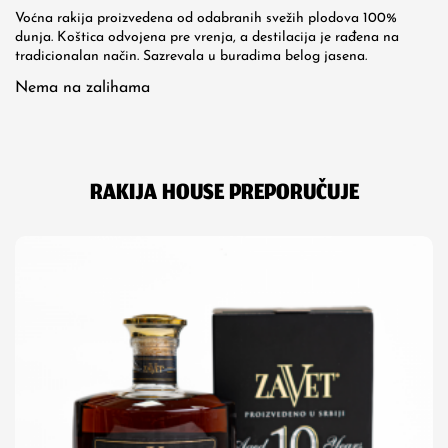
Voćna rakija proizvedena od odabranih svežih plodova 100%
dunja. Koštica odvojena pre vrenja, a destilacija je rađena na
tradicionalan način. Sazrevala u buradima belog jasena.
Nema na zalihama
RAKIJA HOUSE PREPORUČUJE