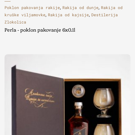
Poklon pakovanja rakije
Rakija od dunje
Rakija od
,
,
kruške viljamovke
Rakija od kajsije
Destilerija
,
,
Zlokolica
Perla - poklon pakovanje 6x0.1l