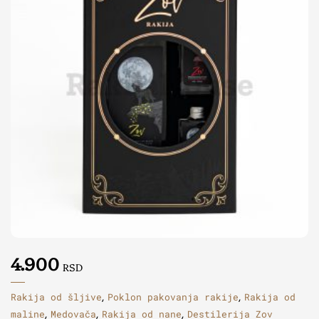
4.900
RSD
Rakija od šljive
Poklon pakovanja rakije
Rakija od
,
,
maline
Medovača
Rakija od nane
Destilerija Zov
,
,
,