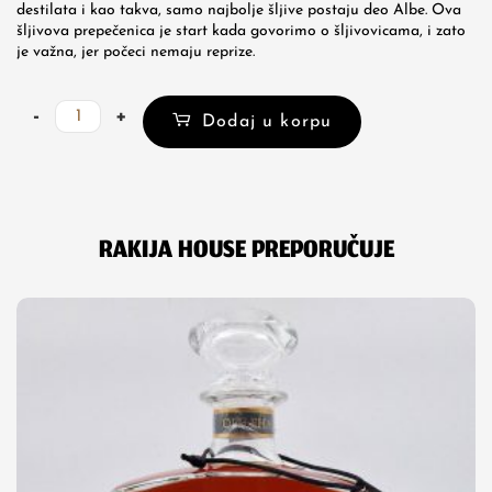
destilata i kao takva, samo najbolje šljive postaju deo Albe. Ova
šljivova prepečenica je start kada govorimo o šljivovicama, i zato
je važna, jer počeci nemaju reprize.
Zlatni
-
+
Dodaj u korpu
tok
-
ALBA
šljiva
prepečenica
RAKIJA HOUSE PREPORUČUJE
količina