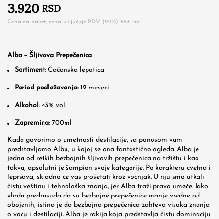
3.920
RSD
Cena za paket, cena uključuje PDV (20%)
653
rsd
Alba – Šljivova Prepečenica
Sortiment
: Čačanska lepotica
Period podležavanja:
12 meseci
Alkohol
: 43% vol.
Zapremina
: 700ml
Kada govorimo o umetnosti destilacije, sa ponosom vam
predstavljamo Albu, u kojoj se ona fantastično ogleda. Alba je
jedna od retkih bezbojnih šljivovih prepečenica na tržištu i kao
takva, apsolutni je šampion svoje kategorije. Po karakteru cvetna i
lepršava, skladno će vas prošetati kroz voćnjak. U nju smo utkali
čistu veštinu i tehnološka znanja, jer Alba traži pravo umeće. Iako
vlada predrasuda da su bezbojne prepečenice manje vredne od
obojenih, istina je da bezbojna prepečenica zahteva visoka znanja
o voću i destilaciji. Alba je rakija koja predstavlja čistu dominaciju