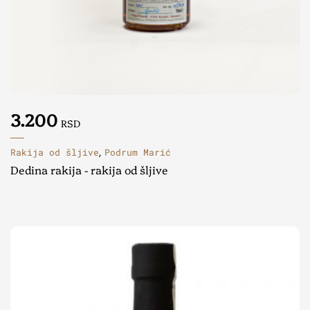
3.200
RSD
Rakija od šljive
Podrum Marić
,
Dedina rakija - rakija od šljive