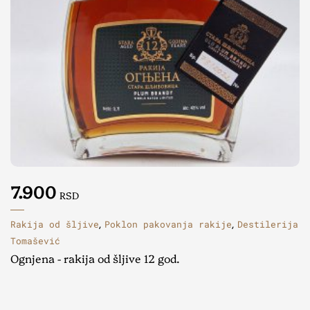
7.900
RSD
Rakija od šljive
Poklon pakovanja rakije
Destilerija
,
,
Tomašević
Ognjena - rakija od šljive 12 god.