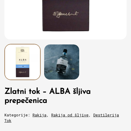
Zlatni tok – ALBA šljiva
prepečenica
Kategorije:
Rakija
,
Rakija od šljive
,
Destilerija
Tok