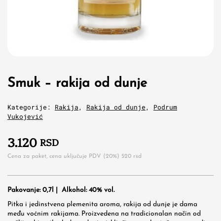
Smuk – rakija od dunje
Kategorije:
Rakija
,
Rakija od dunje
,
Podrum
Vukojević
3.120
RSD
Cena za paket, cena uključuje PDV (20%)
520
rsd
Pakovanje: 0,7l |
Alkohol: 40% vol.
Pitka i jedinstvena plemenita aroma, rakija od dunje je dama
među voćnim rakijama. Proizvedena na tradicionalan način od