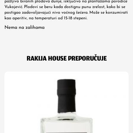
pažljivo biranih plodova dunje, isključivo na plantažama porodice
Vukojević. Plodovi se beru kada dostignu punu zrelost, kako bi se
postigao zadovoljavajući nivo voćnog šećera. Može se konzumirati
kao aperitiv, na temperaturi od 15-18 stepeni.
Nema na zalihama
RAKIJA HOUSE PREPORUČUJE