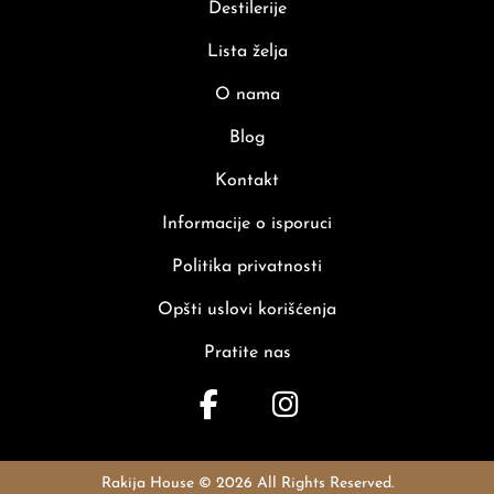
Destilerije
Lista želja
O nama
Blog
Kontakt
Informacije o isporuci
Politika privatnosti
Opšti uslovi korišćenja
Pratite nas
Rakija House © 2026 All Rights Reserved.
Rakija House © 2026 All Rights Reserved.