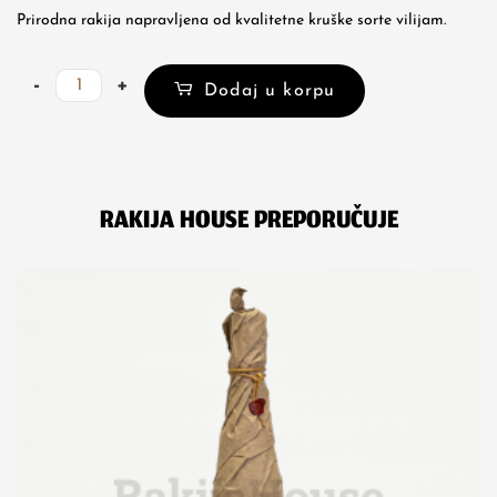
Prirodna rakija napravljena od kvalitetne kruške sorte vilijam.
Rakija
-
+
Dodaj u korpu
od
kruške
viljamovke
Vučetić
količina
RAKIJA HOUSE PREPORUČUJE