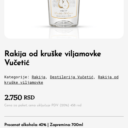
Rakija od kruške viljamovke
Vučetić
Kategorije:
Rakija
,
Destilerija Vučetić
,
Rakija od
kruške viljamovke
2.750
RSD
Cena za paket, cena uključuje PDV (20%)
458
rsd
Procenat alkohola: 40% | Zapremina: 700ml