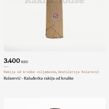
3.400
RSD
Rakija od kruške viljamovke
Destilerija Kolarević
,
Kolarević - Kaluđerka rakija od kruške