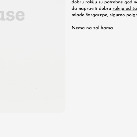
dobru rakiju su potrebne godine
da napraviti dobru
rakiju od š
mlade šargarepe, sigurno poigr
Nema na zalihama