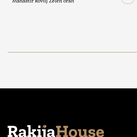
Manastir kovilj Zelen orah