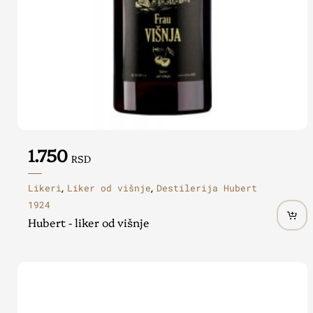
1.750
RSD
Likeri
Liker od višnje
Destilerija Hubert
,
,
1924
Hubert - liker od višnje