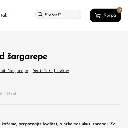
0
takt
Korpa
od šargarepe
 od šargarepe
,
Destilerija Akov
0%)
483
rsd
 kažemo, prepoznajte kvalitet, a neka vas ukus iznenadi! Za