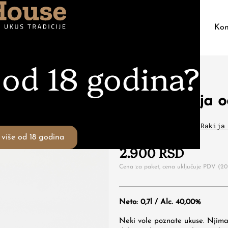
Likeri
Džin
Destilerije
Poklon Pakovanja
Kon
e od 18 godina?
garepe
Akov – rakija 
Kategorije:
Rakija
,
Rakija
više od 18 godina
2.900
RSD
Cena za paket, cena uključuje PDV (2
Neto: 0,7l / Alc. 40,00%
Neki vole poznate ukuse. Njima