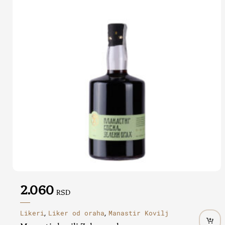
2.060
RSD
Likeri
Liker od oraha
Manastir Kovilj
,
,