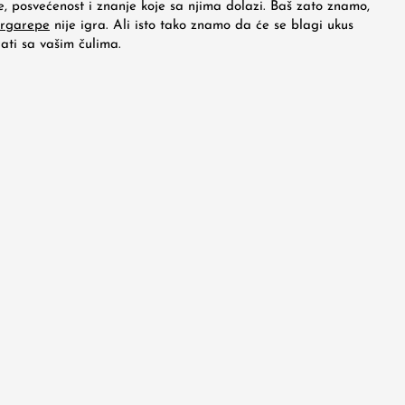
, posvećenost i znanje koje sa njima dolazi. Baš zato znamo,
argarepe
nije igra. Ali isto tako znamo da će se blagi ukus
ati sa vašim čulima.