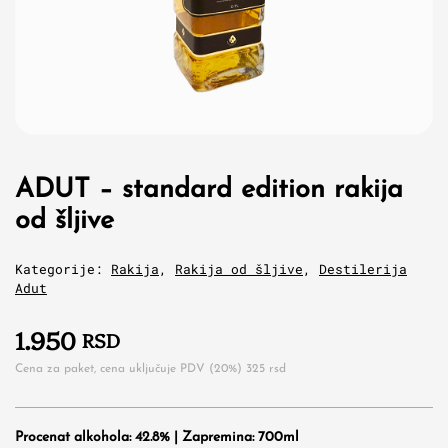
ADUT – standard edition rakija
od šljive
Kategorije:
Rakija
,
Rakija od šljive
,
Destilerija
Adut
1.950
RSD
Cena za paket, cena uključuje PDV (20%)
325
rsd
Procenat alkohola: 42.8% | Zapremina: 700ml