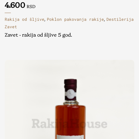
4.600
RSD
Rakija od šljive
Poklon pakovanja rakije
Destilerija
,
,
Zavet
Zavet - rakija od šljive 5 god.