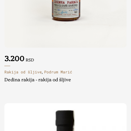
3.200
RSD
Rakija od šljive
Podrum Marić
,
Dedina rakija - rakija od šljive