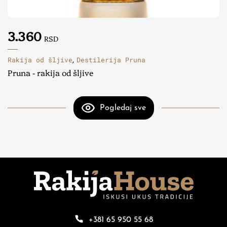
3.360
RSD
Rakija od šljive
Destilerija Pruna
,
Pruna - rakija od šljive
Pogledaj sve
+381 65 950 55 68