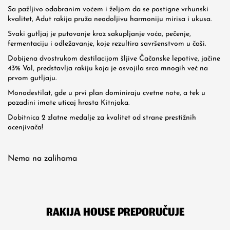
Sa pažljivo odabranim voćem i željom da se postigne vrhunski
kvalitet, Adut rakija pruža neodoljivu harmoniju mirisa i ukusa.
Svaki gutljaj je putovanje kroz sakupljanje voća, pečenje,
fermentaciju i odležavanje, koje rezultira savršenstvom u čaši.
Dobijena dvostrukom destilacijom šljive Čačanske lepotive, jačine
43% Vol, predstavlja rakiju koja je osvojila srca mnogih već na
prvom gutljaju.
Monodestilat, gde u prvi plan dominiraju cvetne note, a tek u
pozadini imate uticaj hrasta Kitnjaka.
Dobitnica 2 zlatne medalje za kvalitet od strane prestižnih
ocenjivača!
Nema na zalihama
RAKIJA HOUSE PREPORUČUJE